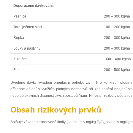
Doporučené dávkování:
Pšenice
200 – 300 kg/ha
Jarní ječmen slad.
100 – 200 kg/ha
Řepka
200 – 300 kg/ha
Louky a pastviny
200 – 300 kg/ha
Kukuřice
300 – 400 kg/ha
Zelenina
200 – 500 kg/ha
Uvedené dávky vyjadřují orientační potřebu živin. Pro konkrétní plodiny
případné dělení s využitím platných normativů při zohlednění hnojení sta
nebo objektivních diagnostických postupů (např. N-Tester, rozbory půd a rostl
Obsah rizikových prvků
Splňuje zákonem stanovené limity (kadmium v mg/kg P
O
,ostatní v mg/kg h
2
5