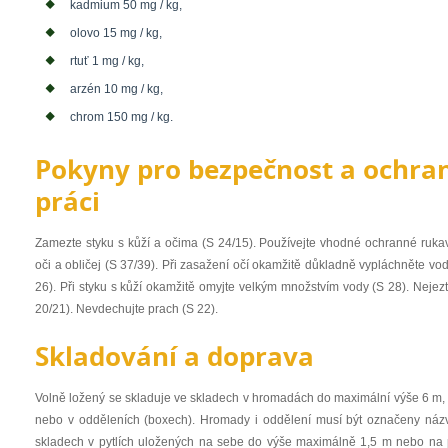
kadmium 50 mg / kg,
olovo 15 mg / kg,
rtuť 1 mg / kg,
arzén 10 mg / kg,
chrom 150 mg / kg.
Pokyny pro bezpečnost a ochran
práci
Zamezte styku s kůží a očima (S 24/15). Používejte vhodné ochranné rukav
oči a obličej (S 37/39). Při zasažení očí okamžitě důkladně vypláchněte v
26). Při styku s kůží okamžitě omyjte velkým množstvím vody (S 28). Nejezte
20/21). Nevdechujte prach (S 22).
Skladování a doprava
Volně ložený se skladuje ve skladech v hromadách do maximální výše 6 m,
nebo v odděleních (boxech). Hromady i oddělení musí být označeny názv
skladech v pytlích uložených na sebe do výše maximálně 1,5 m nebo na 