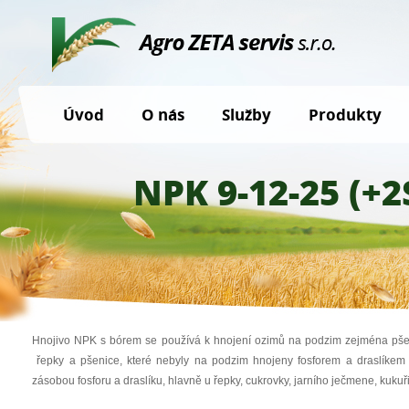
Úvod
O nás
Služby
Produkty
NPK 9-12-25 (+2
Hnojivo NPK s bórem se používá k hnojení ozimů na podzim zejména pšen
řepky a pšenice, které nebyly na podzim hnojeny fosforem a draslíkem 
zásobou fosforu a draslíku, hlavně u řepky, cukrovky, jarního ječmene, kukuř