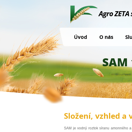
Úvod
O nás
Sl
SAM 
Složení, vzhled a 
SAM je vodný roztok síranu amonného a mo