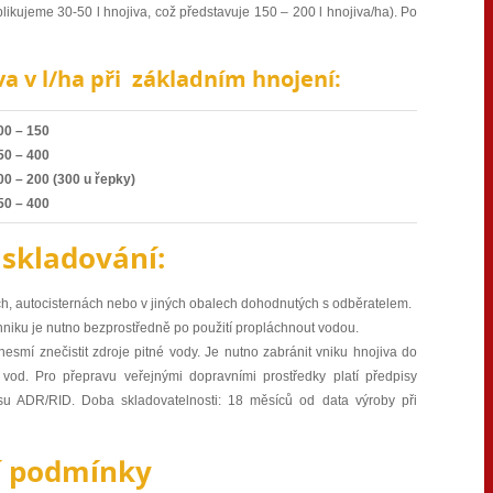
aplikujeme 30-50 l hnojiva, což představuje 150 – 200 l hnojiva/ha). Po
a v l/ha při základním hnojení:
00 – 150
50 – 400
00 – 200 (300 u řepky)
50 – 400
 skladování:
ch, autocisternách nebo v jiných obalech dohodnutých s odběratelem.
chniku je nutno bezprostředně po použití propláchnout vodou.
nesmí znečistit zdroje pitné vody. Je nutno zabránit vniku hnojiva do
vod. Pro přepravu veřejnými dopravními prostředky platí předpisy
su ADR/RID. Doba skladovatelnosti: 18 měsíců od data výroby při
í podmínky