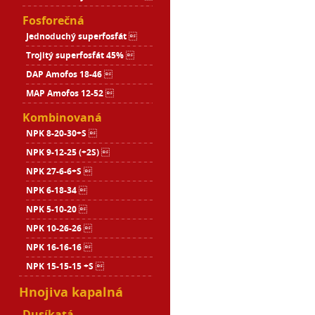
Fosforečná
Jednoduchý superfosfát 
Trojitý superfosfát 45% 
DAP Amofos 18-46 
MAP Amofos 12-52 
Kombinovaná
NPK 8-20-30+S 
NPK 9-12-25 (+2S) 
NPK 27-6-6+S 
NPK 6-18-34 
NPK 5-10-20 
NPK 10-26-26 
NPK 16-16-16 
NPK 15-15-15 +S 
Hnojiva kapalná
Dusíkatá