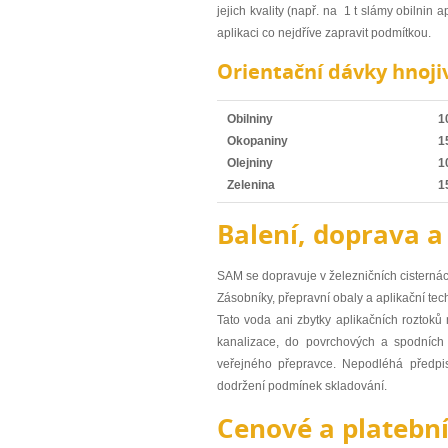
jejich kvality (např. na 1 t slámy obilnin 
aplikaci co nejdříve zapravit podmítkou.
Orientační dávky hnojiv
Obilniny
1
Okopaniny
1
Olejniny
1
Zelenina
1
Balení, doprava a
SAM se dopravuje v železničních cisterná
Zásobníky, přepravní obaly a aplikační te
Tato voda ani zbytky aplikačních roztoků 
kanalizace, do povrchových a spodních 
veřejného přepravce. Nepodléhá předpi
dodržení podmínek skladování.
Cenové a platebn