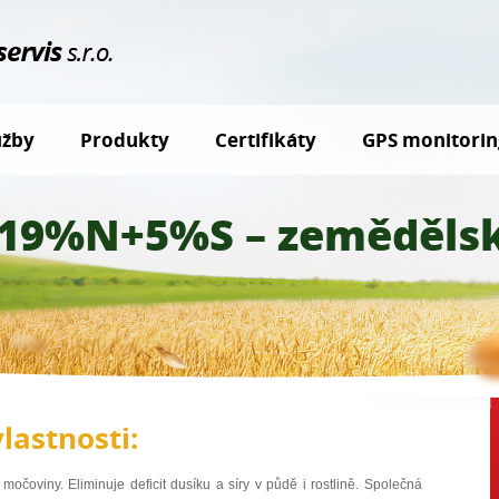
užby
Produkty
Certifikáty
GPS monitorin
19%N+5%S – zemědělsk
vlastnosti:
čoviny. Eliminuje deficit dusíku a síry v půdě i rostlině. Společná