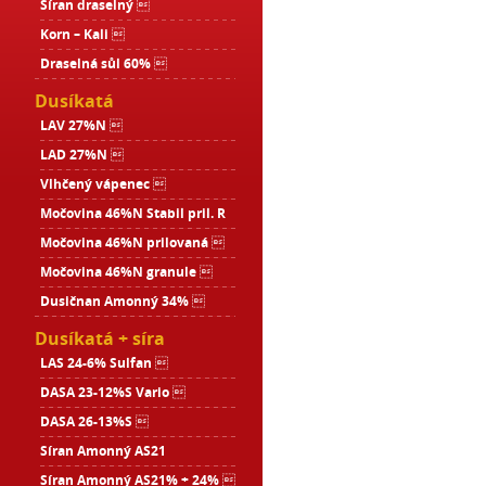
Síran draselný 
Korn – Kali 
Draselná sůl 60% 
Dusíkatá
LAV 27%N 
LAD 27%N 
Vlhčený vápenec 
Močovina 46%N Stabil pril. R
Močovina 46%N prilovaná 
Močovina 46%N granule 
Dusičnan Amonný 34% 
Dusíkatá + síra
LAS 24-6% Sulfan 
DASA 23-12%S Vario 
DASA 26-13%S 
Síran Amonný AS21
Síran Amonný AS21% + 24% 