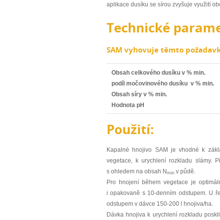
aplikace dusíku se sírou zvyšuje využití obo
Technické parame
SAM vyhovuje těmto požadav
Obsah celkového dusíku v % min.
podíl močovinového dusíku v % min.
Obsah síry v % min.
Hodnota pH
Použití:
Kapalné hnojivo SAM je vhodné k zákla
vegetace, k urychlení rozkladu slámy. 
s ohledem na obsah N
v půdě.
min
Pro hnojení během vegetace je optimáln
i opakovaně s 10-denním odstupem. U ře
odstupem v dávce 150-200 l hnojiva/ha.
Dávka hnojiva k urychlení rozkladu poskl