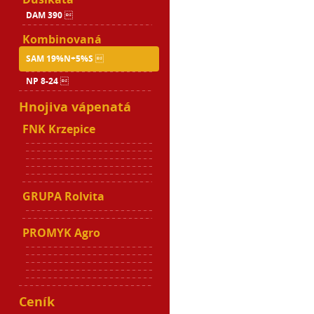
DAM 390 
Kombinovaná
SAM 19%N+5%S 
NP 8-24 
Hnojiva vápenatá
FNK Krzepice
GRUPA Rolvita
PROMYK Agro
Ceník